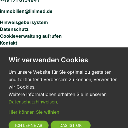
+49 171 8154841
immobilien@linimed.de
Hinweisgebersystem
Datenschutz
Cookieverwaltung aufrufen
Kontakt
Impressum
Wir verwenden Cookies
LINIMED GRUPPE
Um unsere Website für Sie optimal zu gestalten
und fortlaufend verbessern zu können, verwenden
wir Cookies.
Weitere Informationen erhalten Sie in unseren
Seit 2013 schafft die Wohnträume leben GmbH
Datenschutzhinweisen
.
Wohnlösungen, die Sicherheit, Komfort und
Selbstbestimmung verbinden.
Hier können Sie wählen
ICH LEHNE AB
DAS IST OK